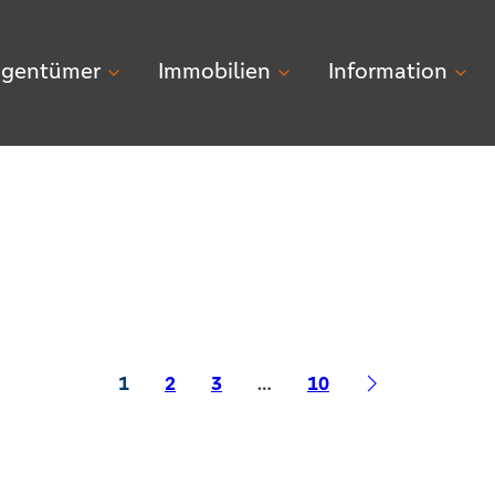
igentümer
Immobilien
Information
1
2
3
…
10