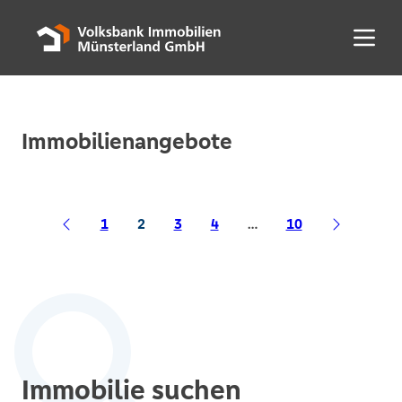
Menü 
Immobilienangebote
1
2
3
4
…
10
Immobilie suchen