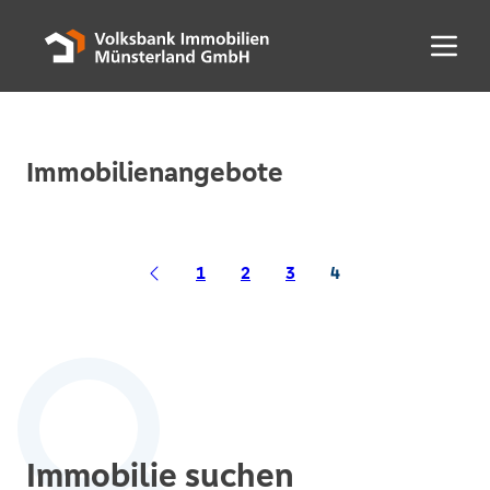
Menü 
Immobilienangebote
1
2
3
4
Immobilie suchen