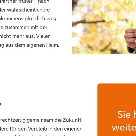
 Partner früher – nach
der wahrscheinlichere
 Einkommens plötzlich weg.
te zusammen mit der
icht mehr aus. Vielen
zug aus dem eigenen Heim.
a
Sie
 rechtzeitig gemeinsam die Zukunft
weite
dere für den Verbleib in den eigenen