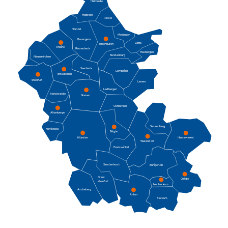
Halverde
Hopsten
Recke
Hörstel
Mettingen
Bevergern
Lotte
Ibbenbüren
Rheine
Riesenbeck
Hasbergen
Tecklenburg
Neuenkirchen
Saerbeck
Lengerich
Emsdetten
Steinfurt
Lienen
Ladbergen
Nordwalde
Greven
Ostbevern
Altenberge
Sassenberg
Havixbeck
Telgte
Harsewinkel
Münster
Warendorf
Everswinkel
Sendenhorst
Ennigerloh
Dren-
Oelde
steinfurt
Neubeckum
Ascheberg
Ahlen
Beckum