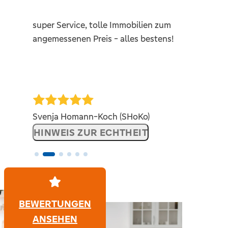
nd
super Service, tolle Immobilien zum
angemessenen Preis - alles bestens!
H
Svenja Homann-Koch (SHoKo)
I
HINWEIS ZUR ECHTHEIT
BEWERTUNGEN
ANSEHEN