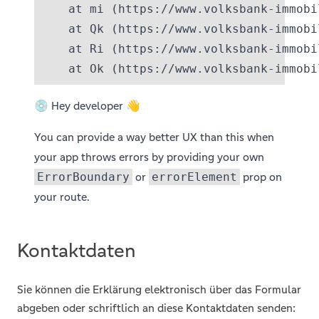
übermitteln wir Ihnen auf einem dauerhaften
Datenträger (z. B. durch eine E-Mail) unverzüglich eine
Eingangsbestätigung mit Informationen zum Inhalt der
Widerrufserklärung sowie dem Datum und der Uhrzeit
ihres Eingangs.
Zur Wahrung der Widerrufsfrist reicht es aus, dass Sie
die Mitteilung über die Ausübung des Widerrufsrechts
vor Ablauf der Widerrufsfrist absenden.
Folgen des Widerrufs
Wenn Sie diesen Vertrag widerrufen, haben wir Ihnen
alle Zahlungen, die wir von Ihnen erhalten haben,
Kontaktdaten
einschließlich der Lieferkosten (mit Ausnahme der
zusätzlichen Kosten, die sich daraus ergeben, dass Sie
eine andere Art der Lieferung als die von uns
Sie können die Erklärung elektronisch über das Formular
angebotene, günstigste Standardlieferung gewählt
abgeben oder schriftlich an diese Kontaktdaten senden: