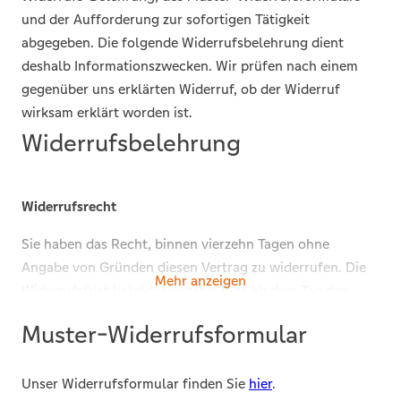
und der Aufforderung zur sofortigen Tätigkeit
abgegeben. Die folgende Widerrufsbelehrung dient
deshalb Informationszwecken. Wir prüfen nach einem
gegenüber uns erklärten Widerruf, ob der Widerruf
wirksam erklärt worden ist.
Widerrufsbelehrung
Widerrufsrecht
Sie haben das Recht, binnen vierzehn Tagen ohne
Angabe von Gründen diesen Vertrag zu widerrufen. Die
Mehr anzeigen
Widerrufsfrist beträgt vierzehn Tage ab dem Tag des
Vertragsabschlusses.
Muster-Widerrufsformular
Um Ihr Widerrufsrecht auszuüben, müssen Sie uns:
Unser Widerrufsformular finden Sie
hier
.
Volksbank Immobilien Münsterland GmbH