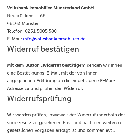
haben), unverzüglich und spätestens binnen vierzehn
Volksbank Immobilien Münsterland GmbH
Tagen ab dem Tag zurückzuzahlen, an dem die Mitteilung
Neubrückenstr. 66
über Ihren Widerruf dieses Vertrags bei uns eingegangen
48143 Münster
ist. Für diese Rückzahlung verwenden wir dasselbe
Telefon: 0251 5005 580
Zahlungsmittel, das Sie bei der ursprünglichen
E-Mail:
info@volksbankimmobilien.de
Transaktion eingesetzt haben, es sei denn, mit Ihnen
Widerruf bestätigen
wurde ausdrücklich etwas anderes vereinbart; in keinem
Fall werden Ihnen wegen dieser Rückzahlung Entgelte
berechnen.
Mit dem
Button
„
Widerruf bestätigen
“ senden wir Ihnen
eine Bestätigungs-E-Mail mit der von Ihnen
Haben Sie verlangt, dass die Dienstleistungen während
abgegebenen Erklärung an die eingetragene E-Mail-
der Widerrufsfrist beginnen sollen, so haben Sie uns
Adresse zu und prüfen den Widerruf.
einen angemessenen Betrag zu zahlen, der dem Anteil
Widerrufsprüfung
der bis zu dem Zeitpunkt, zu dem Sie uns von der
Ausübung des Widerrufsrechts hinsichtlich dieses
Vertrags unterrichten, bereits erbrachten
Wir werden prüfen, inwieweit der Widerruf innerhalb der
Dienstleistungen im Vergleich zum Gesamtumfang der
vom Gesetz vorgesehenen Frist und nach den weiteren
im Vertrag vorgesehenen Dienstleistungen
gesetzlichen Vorgaben erfolgt ist und kommen evtl.