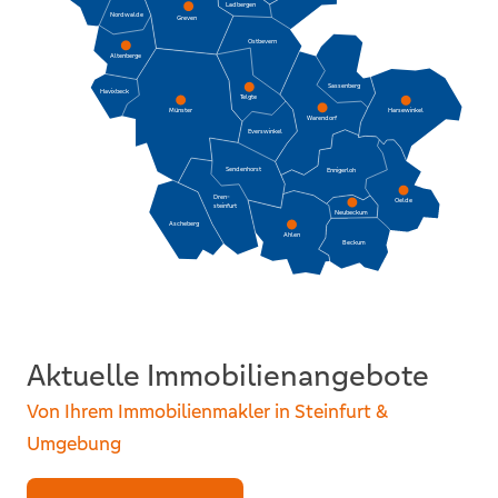
Ladbergen
Nordwalde
Greven
Ostbevern
Altenberge
Sassenberg
Havixbeck
Telgte
Harsewinkel
Münster
Warendorf
Everswinkel
Sendenhorst
Ennigerloh
Dren-
Oelde
steinfurt
Neubeckum
Ascheberg
Ahlen
Beckum
Aktuelle Immobilienangebote
Von Ihrem Immobilienmakler in Steinfurt &
Umgebung