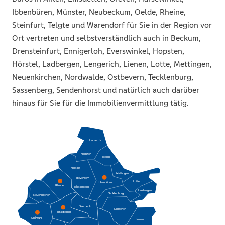
Ibbenbüren, Münster, Neubeckum, Oelde, Rheine,
Steinfurt, Telgte und Warendorf für Sie in der Region vor
Ort vertreten und selbstverständlich auch in Beckum,
Drensteinfurt, Ennigerloh, Everswinkel, Hopsten,
Hörstel, Ladbergen, Lengerich, Lienen, Lotte, Mettingen,
Neuenkirchen, Nordwalde, Ostbevern, Tecklenburg,
Sassenberg, Sendenhorst und natürlich auch darüber
hinaus für Sie für die Immobilienvermittlung tätig.
Halverde
Hopsten
Recke
Hörstel
Mettingen
Bevergern
Lotte
Ibbenbüren
Rheine
Riesenbeck
Hasbergen
Tecklenburg
Neuenkirchen
Saerbeck
Lengerich
Emsdetten
Steinfurt
Lienen