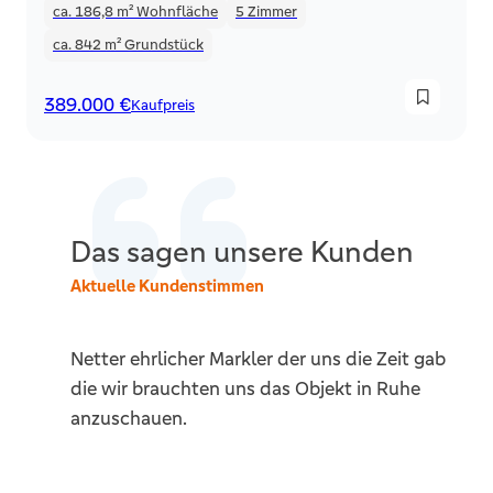
ca. 186,8 m²
Wohnfläche
5
Zimmer
ca. 842 m²
Grundstück
389.000 €
Kaufpreis
Das sagen unsere Kunden
Aktuelle Kundenstimmen
Netter ehrlicher Markler der uns die Zeit gab
W
die wir brauchten uns das Objekt in Ruhe
b
anzuschauen.
S