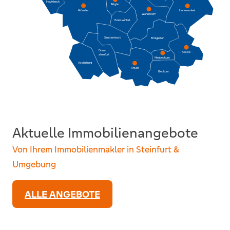
Havixbeck
Telgte
Harsewinkel
Münster
Warendorf
Everswinkel
Sendenhorst
Ennigerloh
Dren-
Oelde
steinfurt
Neubeckum
Ascheberg
Ahlen
Beckum
Aktuelle Immobilienangebote
Von Ihrem Immobilienmakler in Steinfurt &
Umgebung
ALLE ANGEBOTE