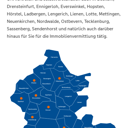
Drensteinfurt, Ennigerloh, Everswinkel, Hopsten,
Hörstel, Ladbergen, Lengerich, Lienen, Lotte, Mettingen,
Neuenkirchen, Nordwalde, Ostbevern, Tecklenburg,
Sassenberg, Sendenhorst und natürlich auch darüber
hinaus für Sie für die Immobilienvermittlung tätig.
Halverde
Hopsten
Recke
Hörstel
Mettingen
Bevergern
Lotte
Ibbenbüren
Rheine
Riesenbeck
Hasbergen
Tecklenburg
Neuenkirchen
Saerbeck
Lengerich
Emsdetten
Steinfurt
Lienen
Ladbergen
Nordwalde
Greven
Ostbevern
Altenberge
Sassenberg