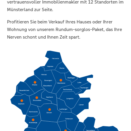
vertrauensvoller Immobilienmakler mit 12 Standorten im
Münsterland zur Seite.
Profitieren Sie beim Verkauf Ihres Hauses oder Ihrer
Wohnung von unserem Rundum-sorglos-Paket, das Ihre
Nerven schont und Ihnen Zeit spart.
Halverde
Hopsten
Recke
Hörstel
Mettingen
Bevergern
Lotte
Ibbenbüren
Rheine
Riesenbeck
Hasbergen
Tecklenburg
Neuenkirchen
Saerbeck
Lengerich
Emsdetten
Steinfurt
Lienen
Ladbergen
Nordwalde
Greven
Ostbevern
Altenberge
Sassenberg