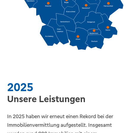
Havixbeck
Telgte
Harsewinkel
Münster
Warendorf
Everswinkel
Sendenhorst
Ennigerloh
Dren-
Oelde
steinfurt
Neubeckum
Ascheberg
Ahlen
Beckum
2025
Unsere Leistungen
In 2025 haben wir erneut einen Rekord bei der
Immobilienvermittlung aufgestellt. Insgesamt