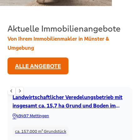
Aktuelle Immobilienangebote
Von Ihrem Immobilienmakler in Münster &
Umgebung
ALLE ANGEBOTE
Resthof
Landwirtschaftlicher Veredelungsbetrieb mit
insgesamt ca. 15,7 ha Grund und Boden im
Münsterland!
49497 Mettingen
ca. 157.000 m²
Grundstück