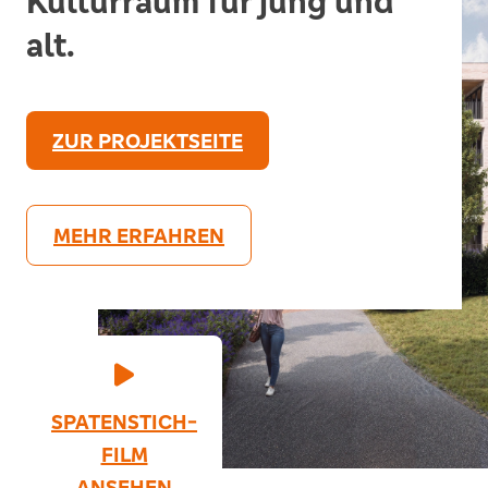
Kulturraum für jung und
alt.
ZUR PROJEKTSEITE
MEHR ERFAHREN
Sehr geehrte Damen und Herren,
liebe Bauwillige und Interessierte,
das Thema Nachhaltigkeit beschäftigt zunehmend
SPATENSTICH-
die Gesellschaft und gewinnt natürlich auch bei
den am Bau beteiligten Akteuren an Bedeutung.
FILM
Immobilien spielen eine wichtige Rolle in Bezug
ANSEHEN