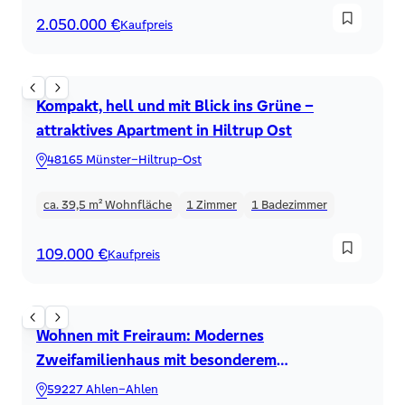
2.050.000 €
Kaufpreis
Apartment
Kompakt, hell und mit Blick ins Grüne –
attraktives Apartment in Hiltrup Ost
48165 Münster–Hiltrup-Ost
ca. 39,5 m²
Wohnfläche
1
Zimmer
1
Badezimmer
109.000 €
Kaufpreis
Zweifamilienhaus
Wohnen mit Freiraum: Modernes
Zweifamilienhaus mit besonderem
Wohnkomfort im Ahlener Westen!
59227 Ahlen–Ahlen