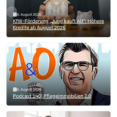
bereichern und fördern wird.
Planerisches Geschick und die richtige Auswahl
von vorhandenen Förderprogrammen zeigen, dass
6. August 2026
sich dieses Investment in Rheine lohnen kann!
KfW-Förderung „Jung kauft Alt“: Höhere
Kredite ab August 2026
Mit freundlichen Grüßen,
Harald Noje-Knollmann und Fabian Kenning
6. August 2026
Podcast 140) Pflegeimmobilien 2.0