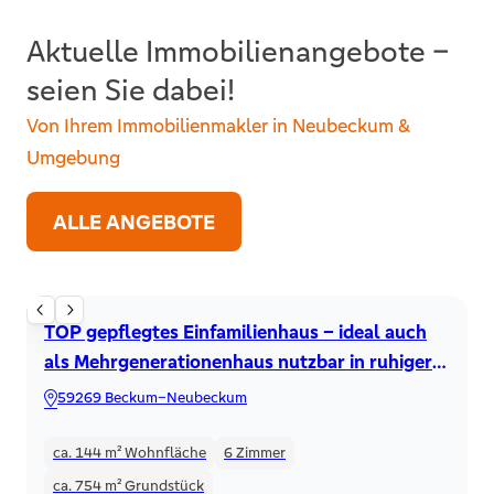
Aktuelle Immobilienangebote –
seien Sie dabei!
Von Ihrem Immobilienmakler in Neubeckum &
Umgebung
ALLE ANGEBOTE
Einfamilienhaus
TOP gepflegtes Einfamilienhaus – ideal auch
als Mehrgenerationenhaus nutzbar in ruhiger
Lage in Neubeckum!
59269 Beckum–Neubeckum
ca. 144 m²
Wohnfläche
6
Zimmer
ca. 754 m²
Grundstück