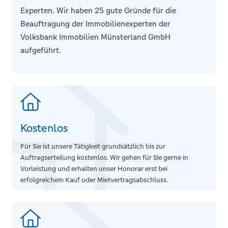
Professionelle Vermarktung
Experten. Wir haben 25 gute Gründe für die
Zugang zu Käufernetzwerken
Beauftragung der Immobilienexperten der
Volksbank Immobilien Münsterland GmbH
Sicherheit
aufgeführt.
Zeitersparnis
Verhandlungsgeschick
Nachteile
Maklerprovision (in NRW meist 3,57 %
Kostenlos
inkl. MwSt. für Käufer und/oder
Verkäufer), welche aber nur im
Für Sie ist unsere Tätigkeit grundsätzlich bis zur
Erfolgsfall zu zahlen ist.
Auftragserteilung kostenlos. Wir gehen für Sie gerne in
Vorleistung und erhalten unser Honorar erst bei
erfolgreichem Kauf oder Mietvertragsabschluss.
Vorteile
Keine Provision