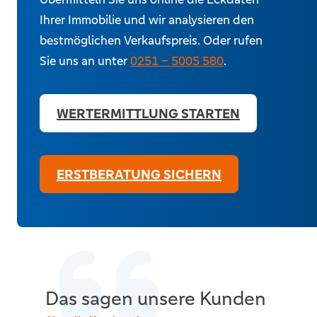
Ihrer Immobilie und wir analysieren den
bestmöglichen Verkaufspreis. Oder rufen
Exposé-Erstellung
Sie uns an unter
0251 – 5005 580
.
Dank innovativster Software erstellen wir für Sie ein
aussagekräftiges Exposé zur zielgerichteten Vermarktung
Ihrer Immobilie.
WERTERMITTLUNG STARTEN
ERSTBERATUNG SICHERN
Virtuelle Rundgänge
Auf Wunsch bieten wir Ihnen virtuelle 360-Grad-Rundgänge
durch Ihre Immobilie oder aufbereitete Grundrisse an, so
dass Kunden vorab einschätzen können, ob die Immobilie für
sie in Frage kommt. Somit bleibt Ihnen lästiger
Besichtigungstourismus erspart.
Das sagen unsere Kunden