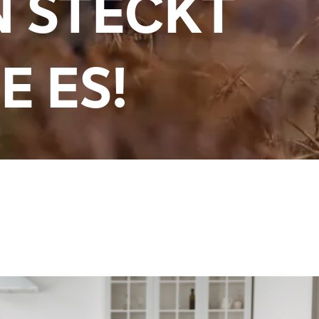
N STECKT
E ES!