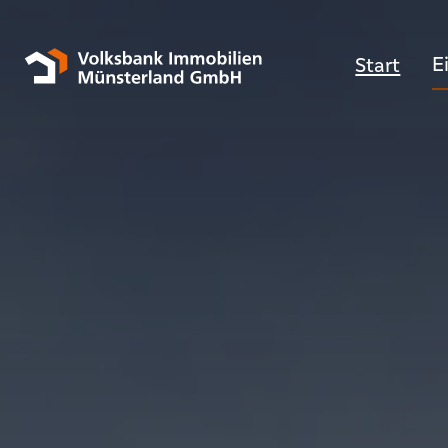
E
Start