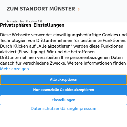
ZUM STANDORT
MÜNSTER
Handorfer Straße 13
48157 Münster
0251 - 5005 580
E-Mail senden
ZUM STANDORT
EMSDETTEN
Schulstaße 1-3
48282 Emsdetten
0251 - 5005 5921
E-Mail senden
ZUM STANDORT
IBBENBÜREN