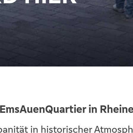
EmsAuenQuartier in Rhein
anität in historischer Atmosp