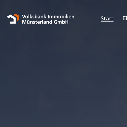
E
Start