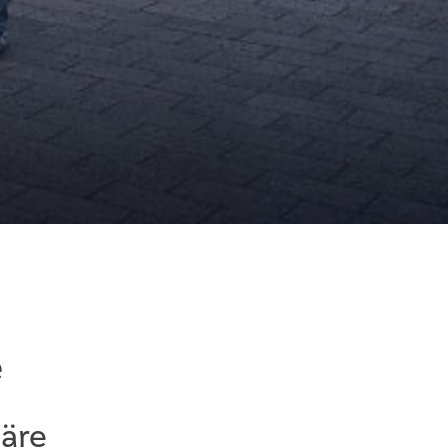
e
häre