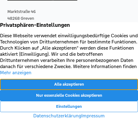
Marktstraße 46
48268 Greven
0251 - 5005 8107
E-Mail senden
ZUM STANDORT
TELGTE
Steinstraße 25
48291 Telgte
0251 - 5005 5835
E-Mail senden
ZUM STANDORT
AHLEN
Weststraße 72