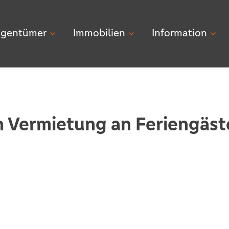
igentümer
Immobilien
Information
 Vermietung an Feriengäste
n