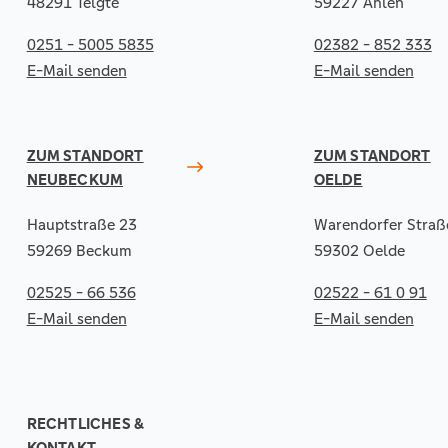
48291 Telgte
59227 Ahlen
0251 - 5005 5835
02382 - 852 333
E-Mail senden
E-Mail senden
ZUM STANDORT
ZUM STANDORT
NEUBECKUM
OELDE
Hauptstraße 23
Warendorfer Straß
59269 Beckum
59302 Oelde
02525 - 66 536
02522 - 61 0 91
E-Mail senden
E-Mail senden
RECHTLICHES &
KONTAKT