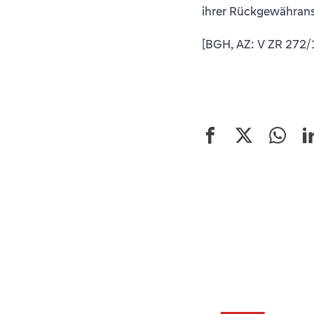
ihrer Rückgewähranspr
[BGH, AZ: V ZR 272/