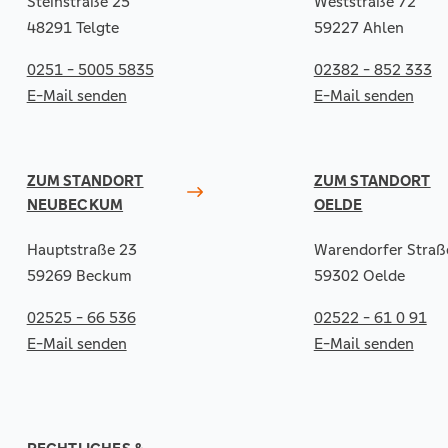
Steinstraße 25
Weststraße 72
48291 Telgte
59227 Ahlen
0251 - 5005 5835
02382 - 852 333
E-Mail senden
E-Mail senden
ZUM STANDORT
ZUM STANDORT
NEUBECKUM
OELDE
Hauptstraße 23
Warendorfer Straß
59269 Beckum
59302 Oelde
02525 - 66 536
02522 - 61 0 91
E-Mail senden
E-Mail senden