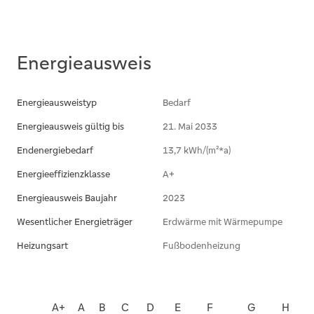
Energieausweis
Energieausweistyp
Bedarf
Energieausweis gültig bis
21. Mai 2033
Endenergiebedarf
13,7 kWh/(m²*a)
Energieeffizienzklasse
A+
Energieausweis Baujahr
2023
Wesentlicher Energieträger
Erdwärme mit Wärmepumpe
Heizungsart
Fußbodenheizung
A+
A
B
C
D
E
F
G
H