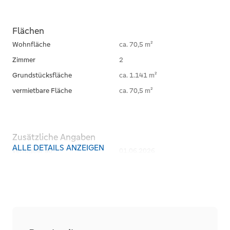
Flächen
Wohnfläche
ca. 70,5 m²
Zimmer
2
Grundstücksfläche
ca. 1.141 m²
vermietbare Fläche
ca. 70,5 m²
Zusätzliche Angaben
ALLE DETAILS ANZEIGEN
verfügbar ab
01.06.2026
Seniorengerecht
Haustiere erlaubt