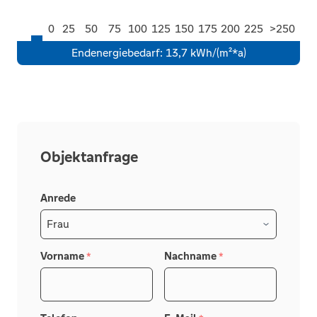
0
25
50
75
100
125
150
175
200
225
>250
Endenergiebedarf
:
13,7 kWh/(m²*a)
Objektanfrage
Anrede
Vorname
Nachname
*
*