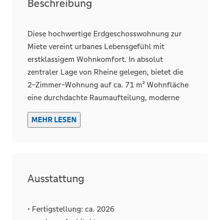
Zustand und Bauart
Beschreibung
Baujahr
2023
Kategorie
Gehoben
Diese hochwertige Erdgeschosswohnung zur
Unterkellert
Miete vereint urbanes Lebensgefühl mit
erstklassigem Wohnkomfort. In absolut
zentraler Lage von Rheine gelegen, bietet die
2-Zimmer-Wohnung auf ca. 71 m² Wohnfläche
Räume, Flure und Etagen
eine durchdachte Raumaufteilung, moderne
Schlafzimmer
1
Architektur und eine Ausstattung auf
Badezimmer
1
MEHR LESEN
gehobenem Niveau.
Wohneinheiten
9
Bereits beim Betreten des Gebäudes überzeugt
Terrassen
1
das repräsentative Entrée mit zeitloser Eleganz.
Ein moderner Aufzug bringt Sie komfortabel
Ausstattung
und barrierefrei direkt auf Ihre Wohnetage –
Details
sämtliche Bereiche der Wohnung sind
Fahrstuhl
Personen
schwellenlos zugänglich und bieten höchsten
• Fertigstellung: ca. 2026
Abstellraum