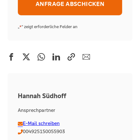
Alternative:
„
“ zeigt erforderliche Felder an
*
Hannah Südhoff
Ansprechpartner
E-Mail schreiben
004925150055903