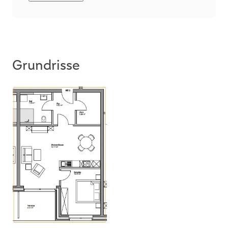
Wohnung persönlich bei einer Besichtigung.
vereinbart, dass Besichtigungen nur gemeinsam
mit uns nach vorheriger Absprache
durchgeführt werden.
WICHTIGER Hinweis!
Grundrisse
Die von Kunden angefragten Exposés werden
häufiger mal als SPAM gekennzeichnet. Daher
bitten wir Sie auch in Ihrem SPAM-Ordner zu
schauen, wenn Sie von uns ein Exposé
erwarten.
Vielen Dank für Ihr Verständnis.
** WIR SUCHEN HÄUSER UND WOHNUNGEN
FÜR VORGEMERKTE KUNDEN MIT
VORHANDENER
FINANZIERUNGSBESTÄTIGUNG **