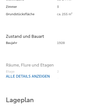
Zimmer
3
Grundstücksfläche
ca. 255 m²
Zustand und Bauart
Baujahr
1928
Räume, Flure und Etagen
Etage
2
ALLE DETAILS ANZEIGEN
Schlafzimmer
2
Badezimmer
1
Separate WCs
1
Lageplan
Balkone
1