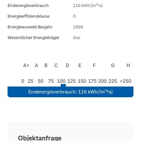
Endenergieverbrauch
116 kWh/(m²*a)
Energieeffizienzklasse
D
Energieausweis Baujahr
1928
Wesentlicher Energieträger
Gas
A+
A
B
C
D
E
F
G
H
0
25
50
75
100
125
150
175
200
225
>250
Endenergieverbrauch
:
116 kWh/(m²*a)
Objektanfrage