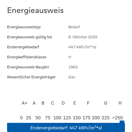
Energieausweis
Energieausweistyp
Bedarf
Energieausweis gültig bis
8. Oktober 2035
Endenergiebedarf
447 kWh/(m²*a)
Energieeffizienzklasse
H
Energieausweis Baujahr
1965
Wesentlicher Energieträger
Gas
A+
A
B
C
D
E
F
G
H
0
25
50
75
100
125
150
175
200
225
>250
Endenergiebedarf
:
447 kWh/(m²*a)