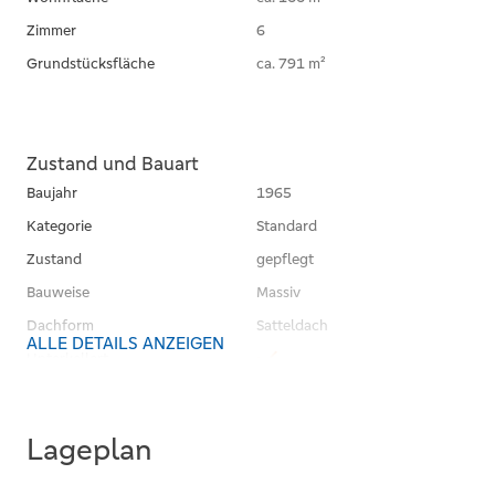
Zimmer
6
Grundstücksfläche
ca. 791 m²
Zustand und Bauart
Baujahr
1965
Kategorie
Standard
Zustand
gepflegt
Bauweise
Massiv
Dachform
Satteldach
ALLE DETAILS ANZEIGEN
Unterkellert
Lageplan
Räume, Flure und Etagen
Schlafzimmer
4