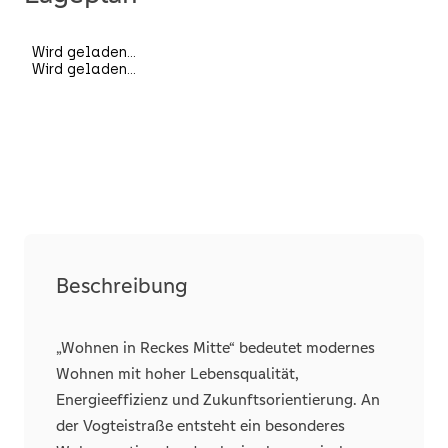
Räume, Flure und Etagen
Etage
1
Schlafzimmer
2
Badezimmer
1
Wohneinheiten
6
Terrassen
1
Details
Fahrstuhl
Personen
Beschreibung
Abstellraum
„Wohnen in Reckes Mitte“ bedeutet modernes
Wohnen mit hoher Lebensqualität,
Stellplätze
Energieeffizienz und Zukunftsorientierung. An
Tiefgarage
der Vogteistraße entsteht ein besonderes