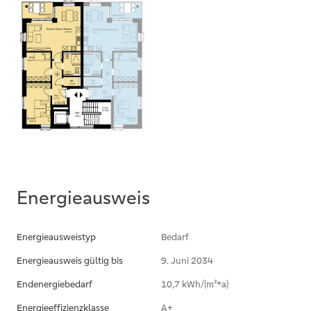
ohne Umzug auf veränderte Lebenssituationen
zu reagieren.
Nachhaltigkeit steht im Mittelpunkt: Der Bau
erfüllt den KfW-40-EE-Standard, eine
Luft-/Wasserwärmepumpe versorgt die
Wohnungen über Fußbodenheizung mit Wärme,
gesteuert durch elektrische Raumthermostate.
Eine Photovoltaikanlage auf dem Dach deckt
einen Teil des Energiebedarfs ab. Zudem
verfügt jede Wohnung über einen eigenen
Energieausweis
Kellerraum sowie einen zugeordneten
Tiefgaragenstellplatz. Gemeinschaftliche
Energieausweistyp
Bedarf
Fahrradabstellräume runden das Angebot ab.
Energieausweis gültig bis
9. Juni 2034
Nutzen Sie diese Gelegenheit und investieren
Endenergiebedarf
10,7 kWh/(m²*a)
Sie in ein wertbeständiges, zukunftsorientiertes
Energieeffizienzklasse
A+
Eigenheim mit Wohlfühlcharakter.