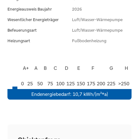
Energieausweis Baujahr
2026
Gerne informieren wir Sie auch über weitere
Wesentlicher Energieträger
Luft/Wasser-Wärmepumpe
Eigentumswohnungen in den geplanten
Gebäuden sowie über individuelle
Befeuerungsart
Luft/Wasser-Wärmepumpe
Finanzierungsmöglichkeiten durch die
Heizungsart
Fußbodenheizung
Volksbank im Münsterland eG.
A+
A
B
C
D
E
F
G
H
0
25
50
75
100
125
150
175
200
225
>250
Endenergiebedarf
:
10,7 kWh/(m²*a)