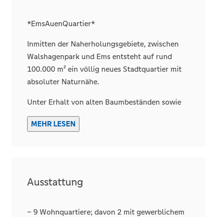
*EmsAuenQuartier*
Inmitten der Naherholungsgebiete, zwischen
Walshagenpark und Ems entsteht auf rund
100.000 m² ein völlig neues Stadtquartier mit
absoluter Naturnähe.
Unter Erhalt von alten Baumbeständen sowie
Beachtung des Natur- und Artenschutzes sind
MEHR LESEN
es insbesondere die Grünflächen, die Nähe zur
Emspromenade und dennoch die zentrale Lage,
die dieses Neubaugebiet zu einem ganz
besonderen Wohnviertel machen.
Ausstattung
Das EmsAuenQuartier zeigt sich vielfältig –
Grundstücke stehen bereit für
Einfamilienhäuser, Reihenhäuser und
– 9 Wohnquartiere; davon 2 mit gewerblichem