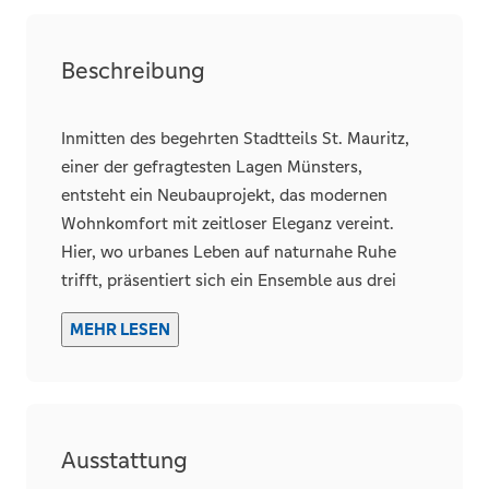
Räume, Flure und Etagen
Beschreibung
Schlafzimmer
2
Badezimmer
1
Inmitten des begehrten Stadtteils St. Mauritz,
Terrassen
1
einer der gefragtesten Lagen Münsters,
entsteht ein Neubauprojekt, das modernen
Wohnkomfort mit zeitloser Eleganz vereint.
Hier, wo urbanes Leben auf naturnahe Ruhe
Details
trifft, präsentiert sich ein Ensemble aus drei
Fahrstuhl
Personen
architektonisch anspruchsvollen Baukörpern,
MEHR LESEN
die insgesamt 25 exklusive Wohnungen
beherbergen. Jede einzelne davon ist ein
Stellplätze
Ausdruck von hochwertiger Ausstattung und
Tiefgarage
durchdachter Raumgestaltung – ein Zuhause,
das allen Ansprüchen gerecht wird.
Anzahl
Ausstattung
1