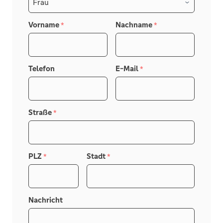
Vielen Dank für Ihr Verständnis.
** WIR SUCHEN HÄUSER UND WOHNUNGEN
Vorname
Nachname
*
*
FÜR VORGEMERKTE KUNDEN MIT
VORHANDENER
FINANZIERUNGSBESTÄTIGUNG **
Telefon
E-Mail
*
Straße
*
PLZ
Stadt
*
*
Nachricht