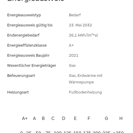
Energieausweistyp
Bedarf
Energieausweis gültig bis
23. Mai 2032
Endenergiebedarf
26,1 kWh/(m²*a)
Energieeffizienzklasse
A+
Energieausweis Baujahr
2021
Wesentlicher Energieträger
Gas
Befeuerungsart
Gas, Erdwärme mit
Wärmepumpe
Heizungsart
Fußbodenheizung
A+
A
B
C
D
E
F
G
H