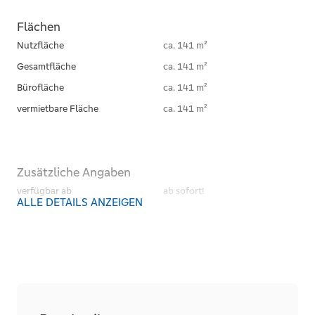
Flächen
Nutzfläche
ca. 141 m²
Gesamtfläche
ca. 141 m²
Bürofläche
ca. 141 m²
vermietbare Fläche
ca. 141 m²
Zusätzliche Angaben
verfügbar ab
ab sofort!
ALLE DETAILS ANZEIGEN
Zustand und Bauart
Baujahr
2021
Unterkellert