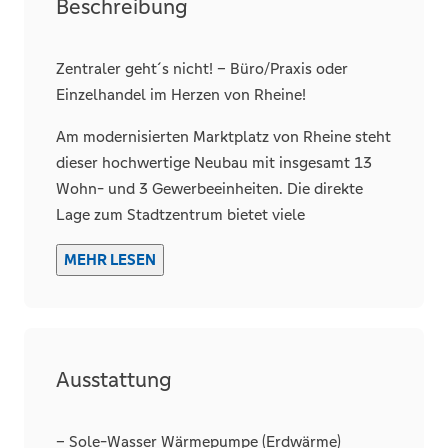
Beschreibung
Sonstiges
Zentraler geht´s nicht! – Büro/Praxis oder
Gewerbliche Nutzung möglich
Einzelhandel im Herzen von Rheine!
Am modernisierten Marktplatz von Rheine steht
dieser hochwertige Neubau mit insgesamt 13
Wohn- und 3 Gewerbeeinheiten. Die direkte
Lage zum Stadtzentrum bietet viele
Möglichkeiten für die zukünftige Nutzung.
MEHR LESEN
Exklusiv dürfen wir Ihnen diese ca.141 m²
große Gewerbefläche im Erdgeschoss, direkt im
Sichtbereich vom Marktplatz, anbieten. Die
Fläche wird in einem veredelten Rohbau
Ausstattung
übergeben, sodass Sie Ihre eigenen Ideen und
Wünsche in die Realität umsetzen können.
– Sole-Wasser Wärmepumpe (Erdwärme)