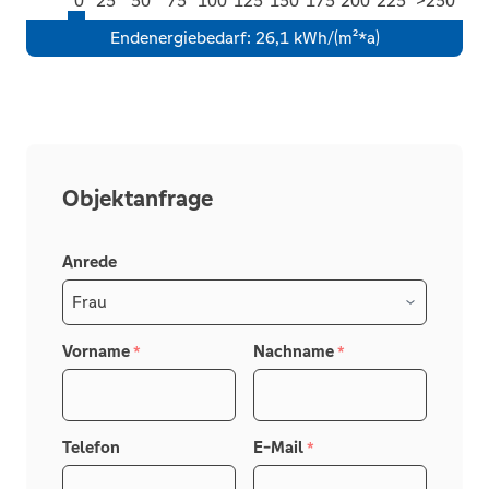
0
25
50
75
100
125
150
175
200
225
>250
Endenergiebedarf
:
26,1 kWh/(m²*a)
Objektanfrage
Anrede
Vorname
Nachname
*
*
Telefon
E-Mail
*