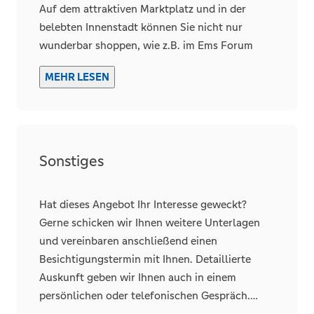
uns Ihre schriftliche Anfrage über den
Auf dem attraktiven Marktplatz und in der
Kontaktbutton „Anbieter
belebten Innenstadt können Sie nicht nur
kontaktieren/Nachricht senden“ zu. Sie erhalten
wunderbar shoppen, wie z.B. im Ems Forum
dann automatisch ein ausführliches Exposé per
oder in der neuen Ems Galerie, sondern auch in
MEHR LESEN
E-Mail zugeschickt.
einem der zahlreichen Cafés und Restaurants
das Leben genießen. Einkaufsmöglichkeiten des
täglichen Bedarfs, Ärzte und gute
Verkehrsanbindungen sind hier
selbstverständlich!
Sonstiges
Das Mittelzentrum Rheine ist mit rund 85.000
Einwohnern die zweitgrößte Stadt im
Hat dieses Angebot Ihr Interesse geweckt?
Münsterland. Direkt an der Ems gelegen, dehnt
Gerne schicken wir Ihnen weitere Unterlagen
sie sich über eine Fläche von 145 km² aus. In
und vereinbaren anschließend einen
der ansonsten nur durch kleinere Zentren
Besichtigungstermin mit Ihnen. Detaillierte
geprägten ländlichen Region ist Rheine die
Auskunft geben wir Ihnen auch in einem
funktional bedeutendste Stadt im
persönlichen oder telefonischen Gespräch.
Städtedreieck Münster, Osnabrück und
Rufen Sie uns einfach unter der