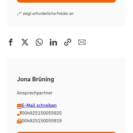
Alternative:
„
“ zeigt erforderliche Felder an
*
Jona Brüning
Ansprechpartner
E-Mail schreiben
004925150055925
004925150055919