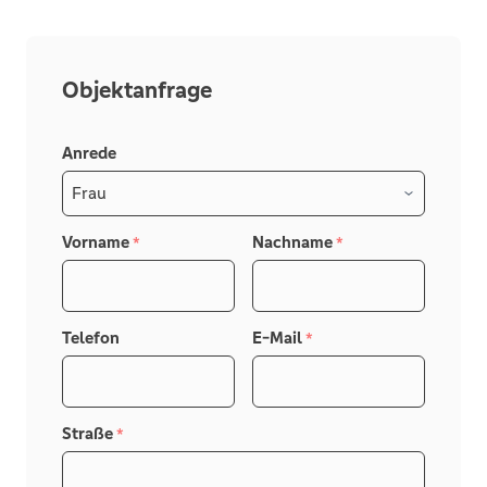
Vielen Dank für Ihr Verständnis.
** WIR SUCHEN HÄUSER UND WOHNUNGEN
Objektanfrage
FÜR VORGEMERKTE KUNDEN MIT
VORHANDENER
Anrede
FINANZIERUNGSBESTÄTIGUNG **
Vorname
Nachname
*
*
Telefon
E-Mail
*
Straße
*