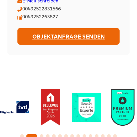
E-Mail schreiben
00492522831566
0049252263827
OBJEKTANFRAGE SENDEN