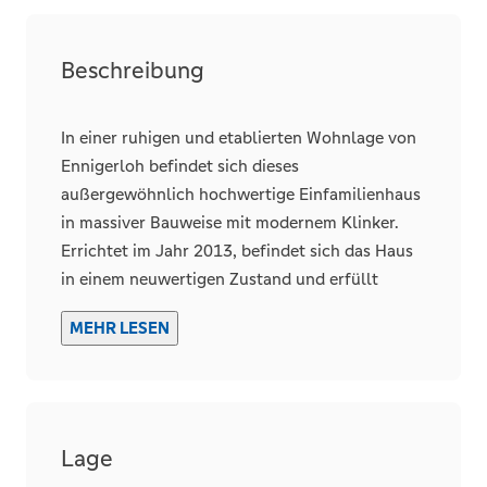
Unterkellert
Beschreibung
Räume, Flure und Etagen
In einer ruhigen und etablierten Wohnlage von
Schlafzimmer
3
Ennigerloh befindet sich dieses
außergewöhnlich hochwertige Einfamilienhaus
Badezimmer
2
in massiver Bauweise mit modernem Klinker.
Terrassen
1
Errichtet im Jahr 2013, befindet sich das Haus
in einem neuwertigen Zustand und erfüllt
höchste Ansprüche an Komfort,
Details
MEHR LESEN
Energieeffizienz und zeitgemäßes Wohnen.
Küche
Offene Küche
Als Passivhaus im KfW-40-Standard
Abstellraum
beeindruckt die Immobilie durch ein
zukunftsorientiertes Energiekonzept. Eine
Lage
Wärmepumpe mit Erdbohrungen,