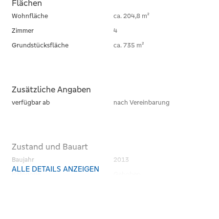
Flächen
Wohnfläche
ca. 204,8 m²
Zimmer
4
Grundstücksfläche
ca. 735 m²
Zusätzliche Angaben
verfügbar ab
nach Vereinbarung
Zustand und Bauart
Baujahr
2013
ALLE DETAILS ANZEIGEN
Kategorie
Gehoben
Zustand
neuwertig
Bauweise
Massiv
Dachform
Pultdach