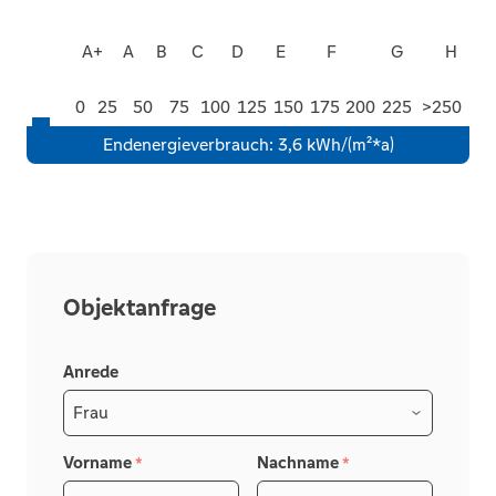
A+
A
B
C
D
E
F
G
H
0
25
50
75
100
125
150
175
200
225
>250
Endenergieverbrauch
:
3,6 kWh/(m²*a)
Objektanfrage
Anrede
Vorname
Nachname
*
*