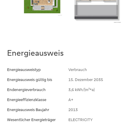
Eigennutzer dar, die ein zukunftssicheres
** WIR SUCHEN HÄUSER UND WOHNUNGEN
Zuhause suchen.
FÜR VORGEMERKTE KUNDEN MIT
VORHANDENER
Wir laden Sie herzlich ein, sich selbst von
FINANZIERUNGSBESTÄTIGUNG **
diesem einmaligen Angebot zu überzeugen.
Kontaktieren Sie uns für einen
Besichtigungstermin.
Energieausweis
Energieausweistyp
Verbrauch
Energieausweis gültig bis
15. Dezember 2035
Endenergieverbrauch
3,6 kWh/(m²*a)
Energieeffizienzklasse
A+
Energieausweis Baujahr
2013
Wesentlicher Energieträger
ELECTRICITY