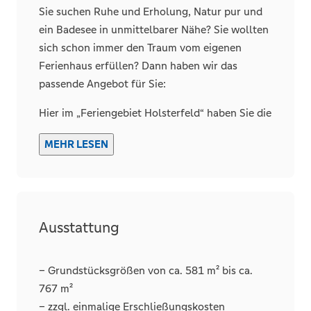
Sie suchen Ruhe und Erholung, Natur pur und
ein Badesee in unmittelbarer Nähe? Sie wollten
sich schon immer den Traum vom eigenen
Ferienhaus erfüllen? Dann haben wir das
passende Angebot für Sie:
Hier im „Feriengebiet Holsterfeld“ haben Sie die
Möglichkeit Ihre Wohnträume zu verwirklichen
MEHR LESEN
und ein gemütliches Zweit-Zuhause inmitten
einer charmanten Umgebung auf Ihrem
Wunschgrundstück zu verwirklichen.
Der Badesee „Hengemühlensee“, die „Blaue
Ausstattung
Lagune“ von Salzbergen ist ca. 16 Hektar groß.
Im Norden reicht die bereits vorhandene
Wohnbebauung bis ans Wasser, an den übrigen
– Grundstücksgrößen von ca. 581 m² bis ca.
Seiten ist das Ufer naturbelassen. Für die
767 m²
Eigentümer des Feriengebietes gibt es einen
– zzgl. einmalige Erschließungskosten