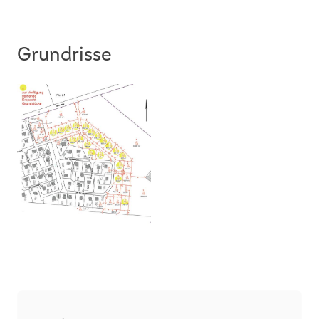
WICHTIGER Hinweis!
Die von Kunden angefragten Exposés werden
häufiger mal als SPAM gekennzeichnet. Daher
Grundrisse
bitten wir Sie auch in Ihrem SPAM-Ordner zu
schauen, wenn Sie von uns ein Exposé
erwarten.
Vielen Dank für Ihr Verständnis.
** WIR SUCHEN HÄUSER UND WOHNUNGEN
FÜR VORGEMERKTE KUNDEN MIT
VORHANDENER
FINANZIERUNGSBESTÄTIGUNG **