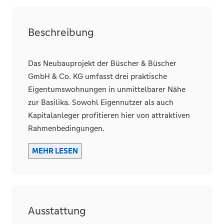
Unterkellert
Beschreibung
Räume, Flure und Etagen
Das Neubauprojekt der Büscher & Büscher
Schlafzimmer
1
GmbH & Co. KG umfasst drei praktische
Eigentumswohnungen in unmittelbarer Nähe
Badezimmer
1
zur Basilika. Sowohl Eigennutzer als auch
Wohneinheiten
3
Kapitalanleger profitieren hier von attraktiven
Rahmenbedingungen.
Details
Die durchdachten Grundrisse und das
MEHR LESEN
Qualitätssiegel „Nachhaltiges Gebäude“ (QNG;
Abstellraum
KfW 297, 298) machen diese Wohnungen zu
einer zukunftssicheren Investition – sowohl
finanziell als auch im Hinblick auf nachhaltige
Stellplätze
Ausstattung
Wertsteigerung.