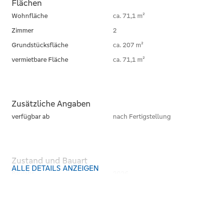
Flächen
Wohnfläche
ca. 71,1 m²
Zimmer
2
Grundstücksfläche
ca. 207 m²
vermietbare Fläche
ca. 71,1 m²
Zusätzliche Angaben
verfügbar ab
nach Fertigstellung
Zustand und Bauart
ALLE DETAILS ANZEIGEN
Baujahr
2026
Kategorie
Gehoben
Bauweise
Massiv
Dachform
Satteldach