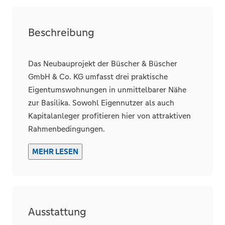
Unterkellert
Beschreibung
Räume, Flure und Etagen
Das Neubauprojekt der Büscher & Büscher
Schlafzimmer
1
GmbH & Co. KG umfasst drei praktische
Eigentumswohnungen in unmittelbarer Nähe
Badezimmer
1
zur Basilika. Sowohl Eigennutzer als auch
Wohneinheiten
3
Kapitalanleger profitieren hier von attraktiven
Balkone
1
Rahmenbedingungen.
Die durchdachten Grundrisse und das
MEHR LESEN
Qualitätssiegel „Nachhaltiges Gebäude“ (QNG;
Details
KfW 297, 298) machen diese Wohnungen zu
Abstellraum
einer zukunftssicheren Investition – sowohl
finanziell als auch im Hinblick auf nachhaltige
Ausstattung
Wertsteigerung.