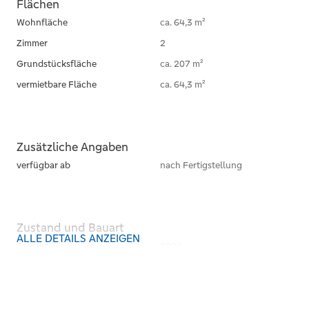
Flächen
Wohnfläche
ca. 64,3 m²
Zimmer
2
Grundstücksfläche
ca. 207 m²
vermietbare Fläche
ca. 64,3 m²
Zusätzliche Angaben
verfügbar ab
nach Fertigstellung
Zustand und Bauart
ALLE DETAILS ANZEIGEN
Baujahr
2026
Kategorie
Gehoben
Bauweise
Massiv
Dachform
Satteldach