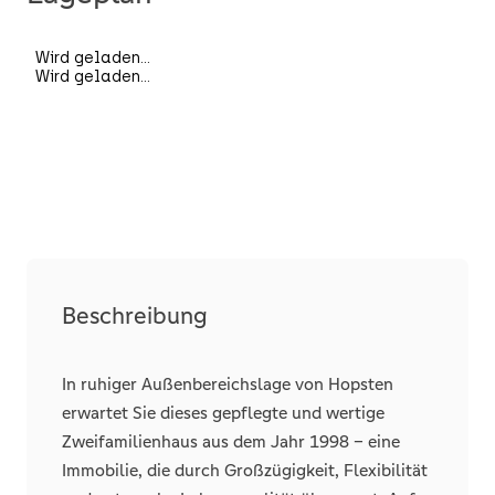
Unterkellert
teilweise
Räume, Flure und Etagen
Schlafzimmer
5
Badezimmer
3
Separate WCs
3
Details
Beschreibung
Kamin
Abstellraum
In ruhiger Außenbereichslage von Hopsten
erwartet Sie dieses gepflegte und wertige
Zweifamilienhaus aus dem Jahr 1998 – eine
Stellplätze
Immobilie, die durch Großzügigkeit, Flexibilität