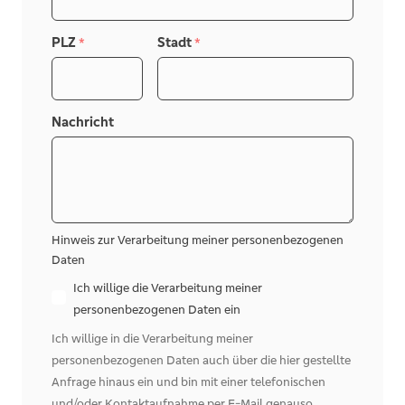
da. Gerne organisieren wir für Sie ein
PLZ
Stadt
*
*
unverbindliches Beratungsgespräch.
Nachricht
Hinweis zur Verarbeitung meiner personenbezogenen
Daten
Ich willige die Verarbeitung meiner
personenbezogenen Daten ein
Ich willige in die Verarbeitung meiner
personenbezogenen Daten auch über die hier gestellte
Anfrage hinaus ein und bin mit einer telefonischen
und/oder Kontaktaufnahme per E-Mail genauso