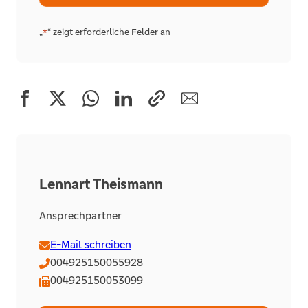
Alternative:
„
“ zeigt erforderliche Felder an
*
Lennart Theismann
Ansprechpartner
E-Mail schreiben
004925150055928
004925150053099