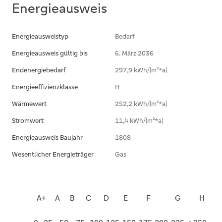
Energieausweis
Energieausweistyp
Bedarf
Energieausweis gültig bis
6. März 2036
Endenergiebedarf
297,9 kWh/(m²*a)
Energieeffizienzklasse
H
Wärmewert
252,2 kWh/(m²*a)
Stromwert
11,4 kWh/(m²*a)
Energieausweis Baujahr
1808
Wesentlicher Energieträger
Gas
A+
A
B
C
D
E
F
G
H