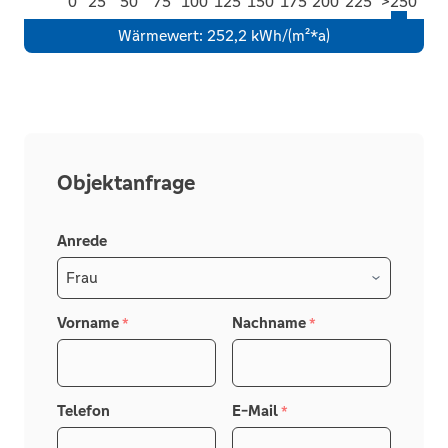
0
25
50
75
100
125
150
175
200
225
>250
Wärmewert
:
252,2 kWh/(m²*a)
Objektanfrage
Anrede
Vorname
Nachname
*
*
Telefon
E-Mail
*