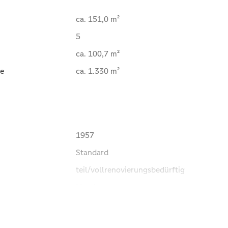
ca. 151,0 m²
5
ca. 100,7 m²
e
ca. 1.330 m²
1957
Standard
teil/vollrenovierungsbedürftig
Massiv