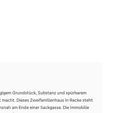
4
2
1
ügigem Grundstück, Substanz und spürbarem
t macht. Dieses Zweifamilienhaus in Recke steht
1
msnah am Ende einer Sackgasse. Die Immobilie