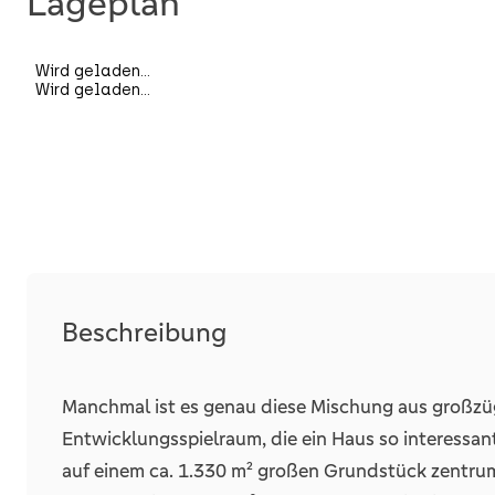
Lageplan
Räume, Flure und Etagen
Schlafzimmer
Badezimmer
Stellplätze
Freiplatz
Anzahl
Beschreibung
Garage
Manchmal ist es genau diese Mischung aus großz
Entwicklungsspielraum, die ein Haus so interessan
Anzahl
auf einem ca. 1.330 m² großen Grundstück zentru