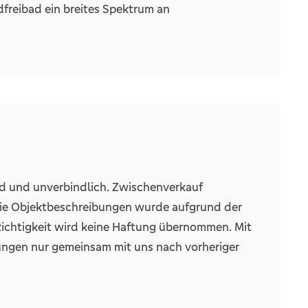
auf Wunsch mit einer passenden
freibad ein breites Spektrum an
 Das Recker Moor und Buchholzer Wald halten für
ber genügend Möglichkeiten offen. Zudem
nsleben, welches die Freizeitwerte in Recke
leich im Alltag ermöglichen ergänzend der
rte Hallenbad, welches zu den besten
nd und unverbindlich. Zwischenverkauf
Die Objektbeschreibungen wurde aufgrund der
achsenem Baumbestand
 Richtigkeit wird keine Haftung übernommen. Mit
ungen nur gemeinsam mit uns nach vorheriger