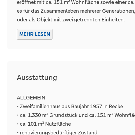
eröffnet mit ca. 151 m² Wohnfläche sowie einer ca.
es für das Zusammenleben mehrerer Generationen,
oder als Objekt mit zwei getrennten Einheiten.
Das Haus wurde 1957 errichtet und 1970 durch ein
MEHR LESEN
auch der Einbau der Ölheizung sowie der Anbau ein
renovierungsbedürftig, was sich in der insgesamt 
aber Raum für eine zeitgemäße Modernisierung nach
Ankommen zeigt sich der praktische Rahmen: Neben 
Ausstattung
Verfügung, sodass das Parken im Alltag unkomplizie
Im Inneren führt der Rundgang vom Eingangsbereic
ALLGEMEIN
und die vorhandenen Fensterflächen angenehm bel
• Zweifamilienhaus aus Baujahr 1957 in Recke
präsentieren sich großzügig geschnitten. Die Küch
• ca. 1.330 m² Grundstück und ca. 151 m² Wohnfl
Möglichkeiten für neue Einbauten und praktische 
• ca. 101 m² Nutzfläche
zur Verfügung, darunter vier Schlafzimmer, sodass
• renovierungsbedürftiger Zustand