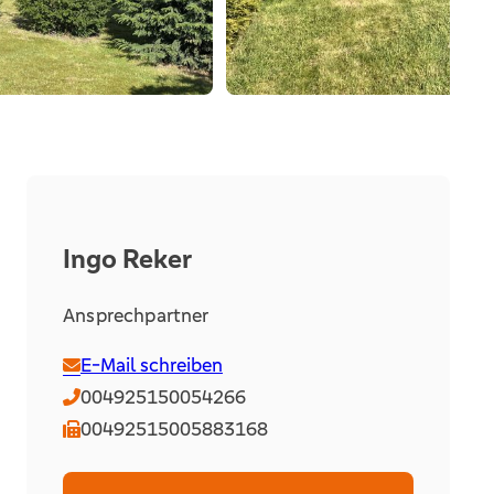
Ingo Reker
Ansprechpartner
E-Mail schreiben
004925150054266
00492515005883168