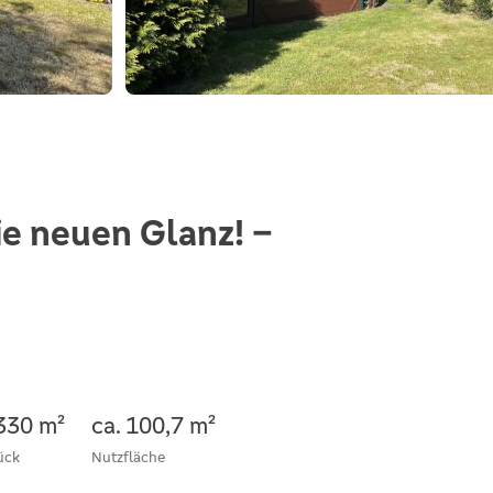
ie neuen Glanz! –
.330 m²
ca. 100,7 m²
ück
Nutzfläche