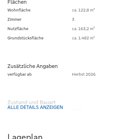
Flächen
Wohnfläche
ca. 122,8 m²
Zimmer
3
Nutzfläche
ca. 163,2 m²
Grundstücksfläche
ca. 1.482 m²
Zusätzliche Angaben
verfügbar ab
Herbst 2026
Zustand und Bauart
ALLE DETAILS ANZEIGEN
Baujahr
1939
Kategorie
Standard
Bauweise
Massiv
Lageplan
Unterkellert
teilweise