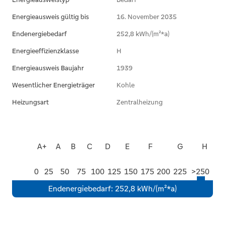
bitten wir Sie auch in Ihrem SPAM-Ordner zu
langfristiges Zuhause ganz nach Ihren
schauen, wenn Sie von uns ein Exposé
Energieausweis gültig bis
16. November 2035
Vorstellungen.
erwarten.
Endenergiebedarf
252,8 kWh/(m²*a)
Gerne präsentieren wir Ihnen dieses Haus bei
Vielen Dank für Ihr Verständnis.
Energieeffizienzklasse
H
einer persönlichen Besichtigung. Wir freuen
** WIR SUCHEN HÄUSER UND WOHNUNGEN
uns auf Ihren Anruf oder Ihre Nachricht.
Energieausweis Baujahr
1939
FÜR VORGEMERKTE KUNDEN MIT
Wesentlicher Energieträger
Kohle
VORHANDENER
Heizungsart
FINANZIERUNGSBESTÄTIGUNG **
Zentralheizung
A+
A
B
C
D
E
F
G
H
0
25
50
75
100
125
150
175
200
225
>250
Endenergiebedarf
:
252,8 kWh/(m²*a)