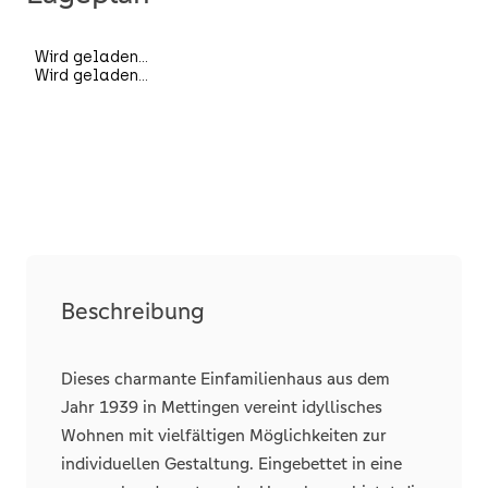
Räume, Flure und Etagen
Schlafzimmer
2
Badezimmer
2
Separate WCs
1
Details
Beschreibung
Abstellraum
Dieses charmante Einfamilienhaus aus dem
Jahr 1939 in Mettingen vereint idyllisches
Stellplätze
Wohnen mit vielfältigen Möglichkeiten zur
Freiplatz
individuellen Gestaltung. Eingebettet in eine