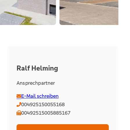
Ralf Helming
Ansprechpartner
E-Mail schreiben
004925150055168
00492515005885167