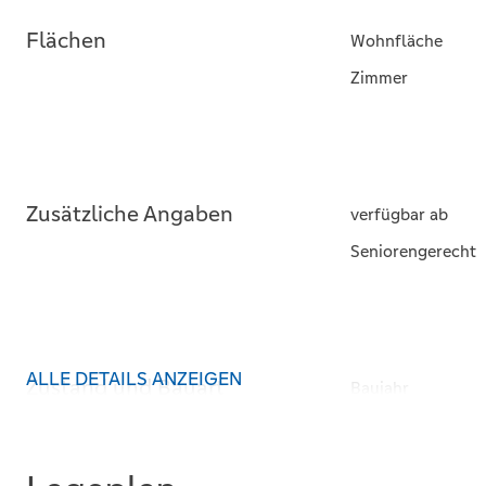
Flächen
Wohnfläche
Zimmer
Zusätzliche Angaben
verfügbar ab
Seniorengerecht
ALLE DETAILS ANZEIGEN
Zustand und Bauart
Baujahr
Kategorie
Zustand