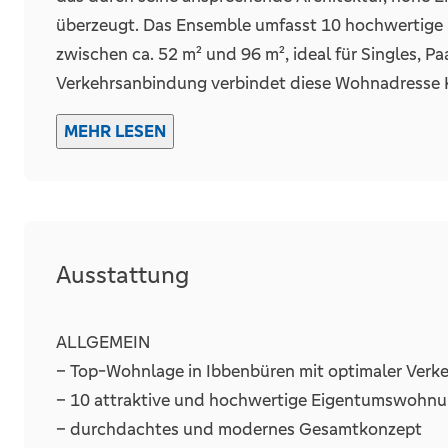
Abstellraum
überzeugt. Das Ensemble umfasst 10 hochwertig
zwischen ca. 52 m² und 96 m², ideal für Singles, P
Verkehrsanbindung verbindet diese Wohnadresse Ko
Nachhaltigkeit und Energieeffizienz:
MEHR LESEN
Stellplätze
Tiefgarage
Dieses Bauvorhaben erfüllt höchste Ansprüche an
Das Gebäude wird als KfW40-Niedrigenergiehaus m
Anzahl
wodurch ein zinsvergünstigtes KfW-Darlehen in 
Energiestandard bietet zukunftssichere Technolog
Ausstattung
•Eine Luft-/Wasser-Wärmepumpe sorgt für nachhal
•Fußbodenheizung mit Einzelraumsteuerung bietet
•Eine Photovoltaikanlage mit Batteriespeicher ver
ALLGEMEIN
Beitrag zur Schonung von Ressourcen. Die Erlöse 
– Top-Wohnlage in Ibbenbüren mit optimaler Ver
Instandhaltungsrücklage eingebracht.
– 10 attraktive und hochwertige Eigentumswohn
– durchdachtes und modernes Gesamtkonzept
Wohnen mit Komfort: