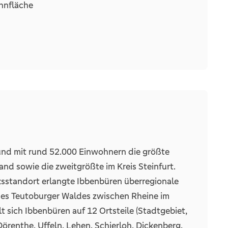
hnfläche
erichtet und überzeugen mit einer
ichbar.
zum Entspannen ein.
(QNG-PLUS)
ufpreis enthalten.
üdlichen Fenstern bieten idealen Sonnenschutz
instrom
bucht)
der bereits im Kaufpreis enthalten ist (Wert:
h Absprache, einen PKW-Stellplatz im Freien zu
 und mit rund 52.000 Einwohnern die größte
and sowie die zweitgrößte im Kreis Steinfurt.
rsonenaufzug
sstandort erlangte Ibbenbüren überregionale
üdausrichtung
es Teutoburger Waldes zwischen Rheine im
gkeit und eine attraktive Lage. Nutzen Sie die
 sich Ibbenbüren auf 12 Ortsteile (Stadtgebiet,
rden, und sichern Sie sich Ihr neues Zuhause.
renthe, Uffeln, Lehen, Schierloh, Dickenberg,