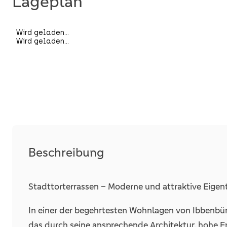
Lageplan
Bauweise
Unterkellert
Räume, Flure und Etagen
Schlafzimmer
Badezimmer
Wohneinheiten
Separate WCs
Beschreibung
Terrassen
Stadttorterrassen – Moderne und attraktive Eige
In einer der begehrtesten Wohnlagen von Ibbenbü
Details
Fahrstuhl
das durch seine ansprechende Architektur, hohe E