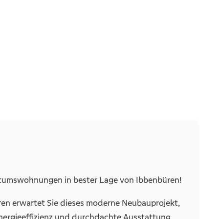
Massiv
3
1
10
1
1
ntumswohnungen in bester Lage von Ibbenbüren!
ren erwartet Sie dieses moderne Neubauprojekt,
Personen
nergieeffizienz und durchdachte Ausstattung