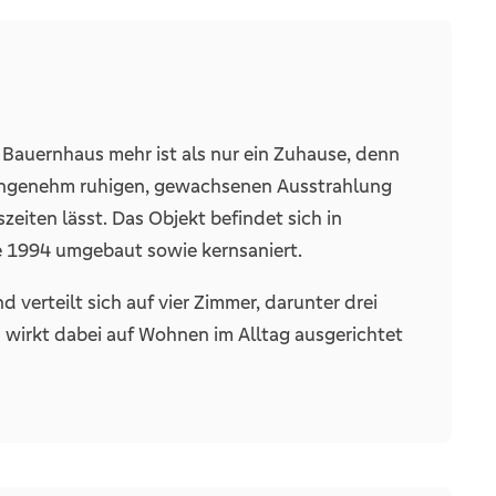
1
s Bauernhaus mehr ist als nur ein Zuhause, denn
r angenehm ruhigen, gewachsenen Ausstrahlung
zeiten lässt. Das Objekt befindet sich in
 1994 umgebaut sowie kernsaniert.
 verteilt sich auf vier Zimmer, darunter drei
 wirkt dabei auf Wohnen im Alltag ausgerichtet
 als auch Rückzugsorte. Als verbindendes
nkommensbereich erkennbar ist und durch einen
ießen sich die weiteren Räume, sodass Wege im