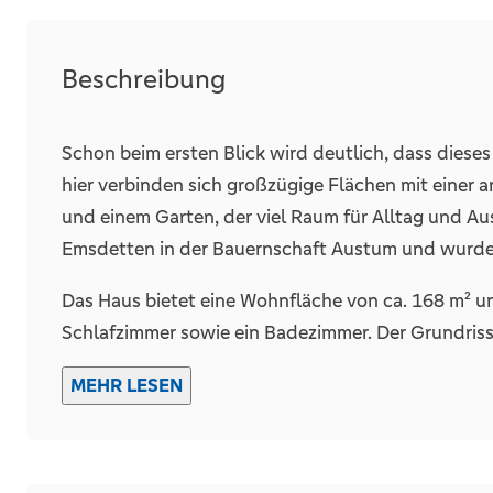
Terrassen
Beschreibung
Details
Schon beim ersten Blick wird deutlich, dass diese
Kamin
hier verbinden sich großzügige Flächen mit eine
Abstellraum
und einem Garten, der viel Raum für Alltag und Aus
Emsdetten in der Bauernschaft Austum und wurde
Das Haus bietet eine Wohnfläche von ca. 168 m² und
Schlafzimmer sowie ein Badezimmer. Der Grundriss
und ermöglicht sowohl gemeinschaftliche Bereiche
MEHR LESEN
Element empfängt eine Diele, die als zentraler A
Ofen zusätzlich geprägt wird. Von hier aus erschl
Haus kurz und nachvollziehbar bleiben.