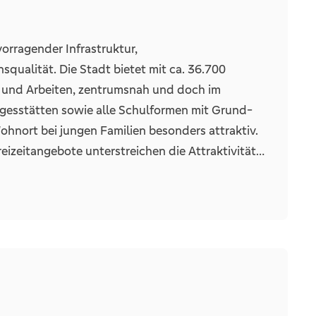
rland eG im Anschluss auch mit einer
orragender Infrastruktur,
qualität. Die Stadt bietet mit ca. 36.700
 und Arbeiten, zentrumsnah und doch im
agesstätten sowie alle Schulformen mit Grund-
nort bei jungen Familien besonders attraktiv.
eizeitangebote unterstreichen die Attraktivität
 lädt sowohl das Hallen- als auch das Freibad
mit beliebten Angeboten aus der Region lockt
im Bereich Musik, Comedy, Theater und Sport.
ne vielfältige Gastronomie runden das Angebot
tzes macht das Fahrrad in Emsdetten zum
Bahnhof in Citylage haben Sie direkten
 FMO erreichen Sie mit dem PKW in ca. 20 min.