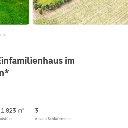
infamilienhaus im
n*
. 1.823 m²
3
ndstück
Anzahl Schlafzimmer