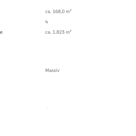
ca. 168,0 m²
4
e
ca. 1.823 m²
Massiv
3
1
1