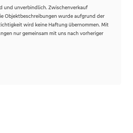
nd und unverbindlich. Zwischenverkauf
Die Objektbeschreibungen wurde aufgrund der
 Richtigkeit wird keine Haftung übernommen. Mit
ungen nur gemeinsam mit uns nach vorheriger
hnet. Daher bitten
nn Sie von uns ein Exposé erwarten.
 VORGEMERKTE KUNDEN MIT VORHANDENER