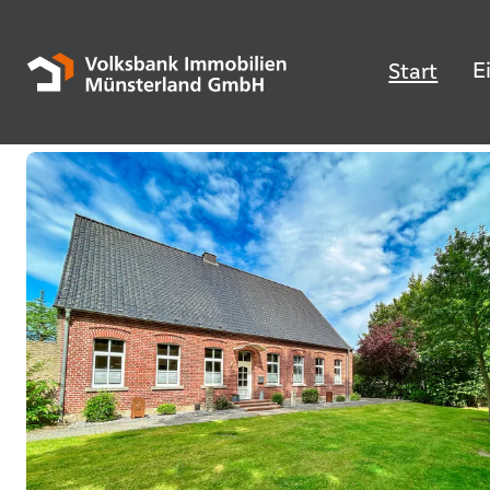
E
Start