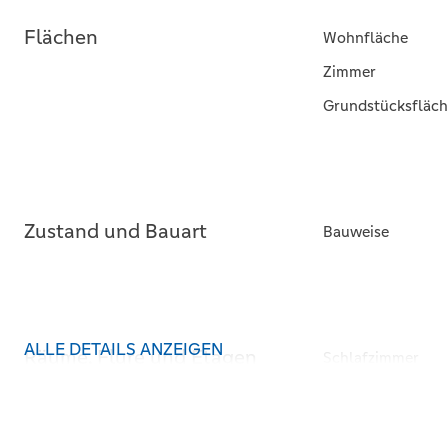
Flächen
Wohnfläche
Zimmer
Grundstücksfläch
Zustand und Bauart
Bauweise
ALLE DETAILS ANZEIGEN
Räume, Flure und Etagen
Schlafzimmer
Badezimmer
Separate WCs