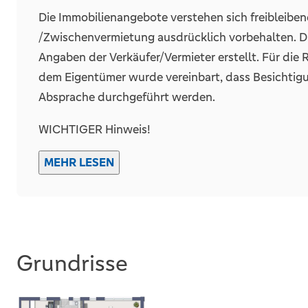
Die Immobilienangebote verstehen sich freibleibe
/Zwischenvermietung ausdrücklich vorbehalten. 
Angaben der Verkäufer/Vermieter erstellt. Für die
dem Eigentümer wurde vereinbart, dass Besichtig
Absprache durchgeführt werden.
WICHTIGER Hinweis!
Die von Kunden angefragten Exposés werden häufiger mal als SPAM gekennzeic
MEHR LESEN
wir Sie auch in Ihrem SPAM-Ordner zu schauen, we
Vielen Dank für Ihr Verständnis.
** WIR SUCHEN HÄUSER UND WOHNUNGEN FÜR
FINANZIERUNGSBESTÄTIGUNG **
Grundrisse