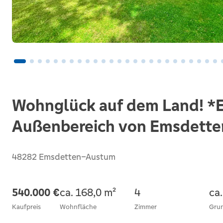
Wohnglück auf dem Land! *E
Außenbereich von Emsdette
48282 Emsdetten–Austum
540.000 €
ca. 168,0 m²
4
ca
Kaufpreis
Wohnfläche
Zimmer
Gru