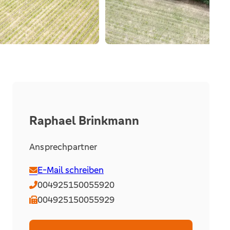
Raphael Brinkmann
Ansprechpartner
E-Mail schreiben
004925150055920
004925150055929