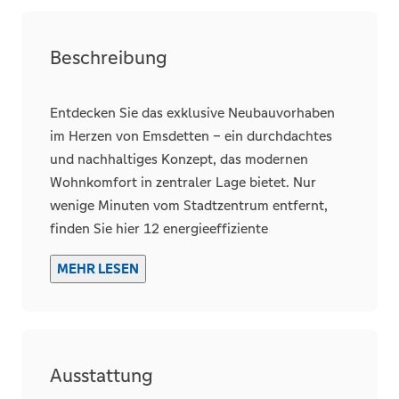
Dachform
Satteldach
Unterkellert
Beschreibung
Räume, Flure und Etagen
Entdecken Sie das exklusive Neubauvorhaben
im Herzen von Emsdetten – ein durchdachtes
Etage
1
und nachhaltiges Konzept, das modernen
Schlafzimmer
2
Wohnkomfort in zentraler Lage bietet. Nur
Badezimmer
1
wenige Minuten vom Stadtzentrum entfernt,
Wohneinheiten
12
finden Sie hier 12 energieeffiziente
Balkone
1
Eigentumswohnungen im fortschrittlichen KfW
MEHR LESEN
EH 40 NH-Standard mit QNG Zertifikat. Diese
wurden mit Blick auf Ihre individuellen
Bedürfnisse und zukünftige Anforderungen
Details
entworfen.
Fahrstuhl
Personen
Ausstattung
Abstellraum
In der Umgebung befinden sich zahlreiche