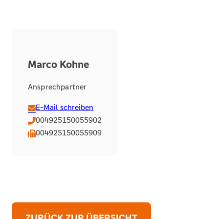
Marco Kohne
Ansprechpartner
E-Mail schreiben
004925150055902
004925150055909
ZURÜCK ZUR ÜBERSICHT