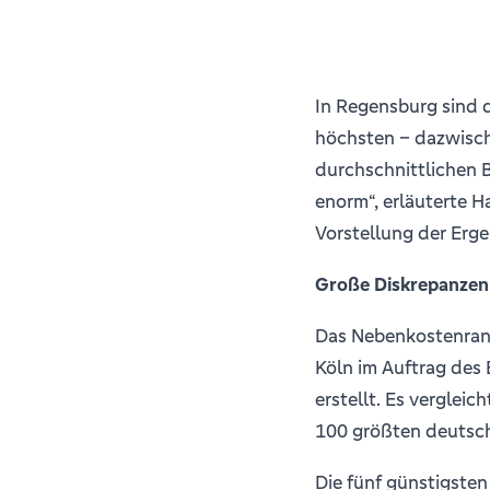
In Regensburg sind 
höchsten – dazwische
durchschnittlichen B
enorm“, erläuterte 
Vorstellung der Erg
Große Diskrepanzen
Das Nebenkostenrank
Köln im Auftrag de
erstellt. Es verglei
100 größten deutsc
Die fünf günstigsten