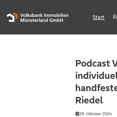
E
Start
Podcast V
individue
handfest
Riedel
29. Oktober 2024