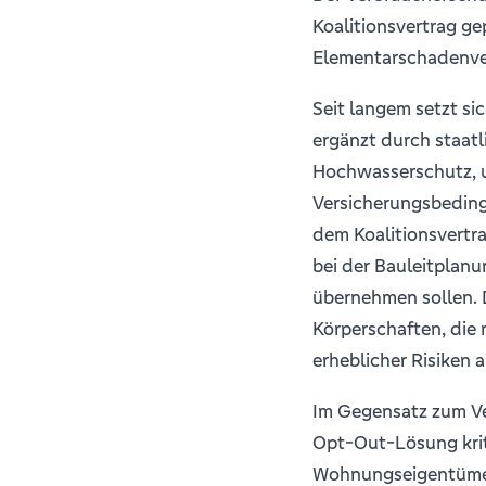
Koalitionsvertrag ge
Elementarschadenve
Seit langem setzt si
ergänzt durch staat
Hochwasserschutz, u
Versicherungsbeding
dem Koalitionsvert
bei der Bauleitplan
übernehmen sollen. 
Körperschaften, die 
erheblicher Risiken 
Im Gegensatz zum V
Opt-Out-Lösung krit
Wohnungseigentümern