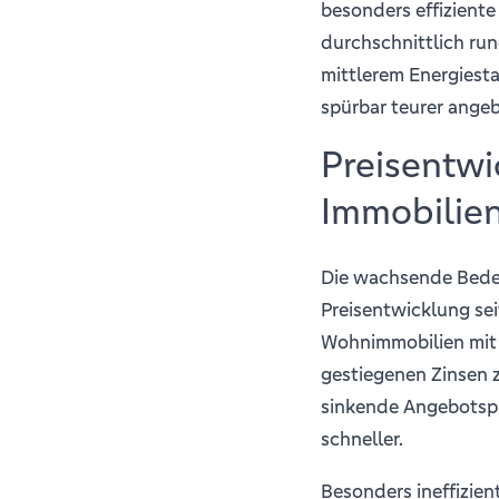
besonders effizient
durchschnittlich run
mittlerem Energies
spürbar teurer ange
Preisentwi
Immobilien
Die wachsende Bedeut
Preisentwicklung sei
Wohnimmobilien mit h
gestiegenen Zinsen 
sinkende Angebotspr
schneller.
Besonders ineffizie