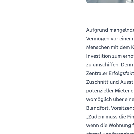
Aufgrund mangelnder
Vermögen vor einer m
Menschen mit dem Ka
Investition zum erhof
zu umschiffen. Denn 
Zentraler Erfolgsfak
Zuschnitt und Ausst
potenzieller Mieter 
womöglich über einen
Blandfort, Vorsitze
„Zudem muss die Fin
wenn die Wohnung fü
einmal vorübergehen