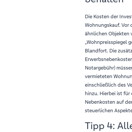
Die Kosten der Inves
Wohnungskauf. Vor d
ähnlichen Objekten v
„Wohnpreisspiegel ge
Blandfort. Die zusät
Erwerbsnebenkosten 
Notargebühr) müssen 
vermieteten Wohnun
einschließlich des 
hinzu. Hierbei ist fü
Nebenkosten auf de
steuerlichen Aspekte
Tipp 4: Al