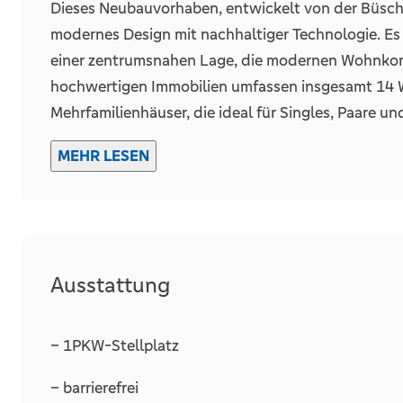
Dieses Neubauvorhaben, entwickelt von der Büsch
modernes Design mit nachhaltiger Technologie. Es b
Details
Fahrstuhl
einer zentrumsnahen Lage, die modernen Wohnkom
hochwertigen Immobilien umfassen insgesamt 14 Wo
Abstellraum
Mehrfamilienhäuser, die ideal für Singles, Paare un
Die Immobilie beeindruckt besonders durch ihre 
MEHR LESEN
dreifachverglasten Kunststofffenster, die nicht n
Stellplätze
Freiplatz
auch langfristig zur Mieterbindung beitragen. Sie
was sie für Investoren ebenso attraktiv macht wie f
Anzahl
Bauqualität legen.
Ausstattung
Das Neubauprojekt entspricht dem KFW-40-NH-Stan
sondern auch einen Beitrag zum Umweltschutz leiste
– 1PKW-Stellplatz
Wärmepumpe ausgestattet, die einen integrierten 
das Energiesystem durch eine effiziente Photovolt
– barrierefrei