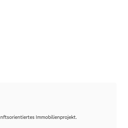
2026
Gehoben
Satteldach
teilweise
3
1
1
7
1
nftsorientiertes Immobilienprojekt.