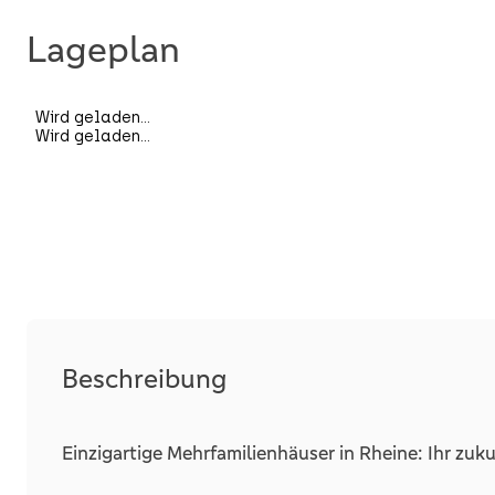
Zustand und Bauart
Baujahr
Lageplan
Kategorie
Dachform
Unterkellert
Räume, Flure und Etagen
Etage
Schlafzimmer
Badezimmer
Beschreibung
Wohneinheiten
Balkone
Einzigartige Mehrfamilienhäuser in Rheine: Ihr zuku