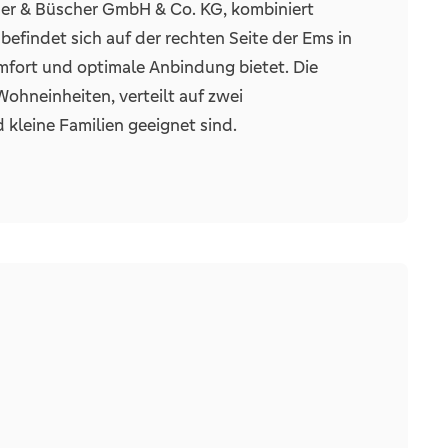
er & Büscher GmbH & Co. KG, kombiniert
efindet sich auf der rechten Seite der Ems in
Personen
fort und optimale Anbindung bietet. Die
hneinheiten, verteilt auf zwei
d kleine Familien geeignet sind.
charismatische Dachform und die hochwertigen
ur den Wohnkomfort erheblich steigern, sondern
 ist zudem mit dem QNG-Zertifikat ausgezeichnet,
ür private Nutzer, die Wert auf nachhaltige
1
dard, was nicht nur die Energiekosten senkt,
t. Die Immobilie ist mit einer Luft-
Warmwasserspeicher beinhaltet. Ergänzt wird
aikanlage.