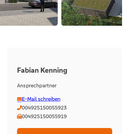
Fabian Kenning
Ansprechpartner
E-Mail schreiben
004925150055923
004925150055919