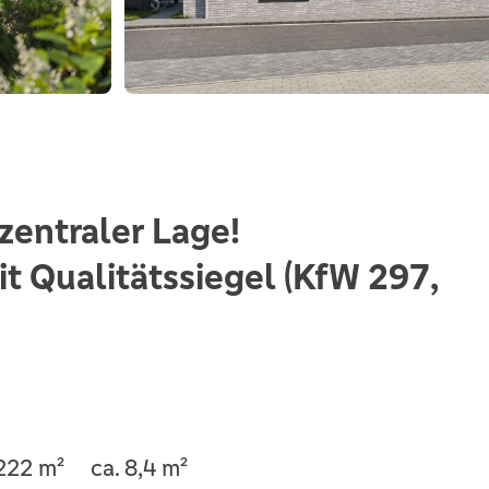
entraler Lage!
t Qualitätssiegel (KfW 297,
.222 m²
ca. 8,4 m²