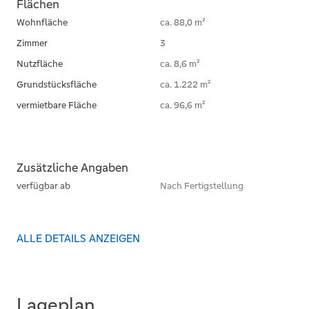
Flächen
Wohnfläche
ca. 88,0 m²
Zimmer
3
Nutzfläche
ca. 8,6 m²
Grundstücksfläche
ca. 1.222 m²
vermietbare Fläche
ca. 96,6 m²
Zusätzliche Angaben
verfügbar ab
Nach Fertigstellung
ALLE DETAILS ANZEIGEN
Zustand und Bauart
Baujahr
2026
Kategorie
Gehoben
Lageplan
Dachform
Satteldach