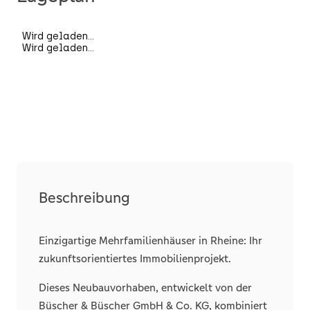
Unterkellert
teilweise
Räume, Flure und Etagen
Schlafzimmer
2
Badezimmer
1
Wohneinheiten
14
Separate WCs
1
Terrassen
1
Beschreibung
Einzigartige Mehrfamilienhäuser in Rheine: Ihr
Details
zukunftsorientiertes Immobilienprojekt.
Fahrstuhl
Personen
Abstellraum
Dieses Neubauvorhaben, entwickelt von der
Büscher & Büscher GmbH & Co. KG, kombiniert