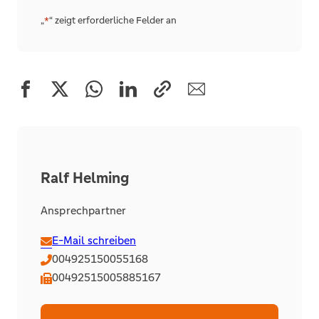
Alternative:
„
“ zeigt erforderliche Felder an
*
Ralf Helming
Ansprechpartner
E-Mail schreiben
004925150055168
00492515005885167