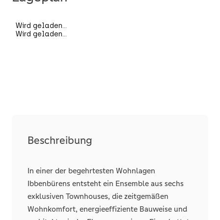
Räume, Flure und Etagen
Badezimmer
1
Separate WCs
1
Terrassen
1
Details
Abstellraum
Beschreibung
In einer der begehrtesten Wohnlagen
Stellplätze
Ibbenbürens entsteht ein Ensemble aus sechs
Freiplatz
exklusiven Townhouses, die zeitgemäßen
Anzahl
1
Wohnkomfort, energieeffiziente Bauweise und