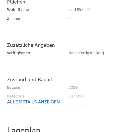
Flächen
Wohnfläche
ca. 134,4 m²
Zimmer
4
Zusätzliche Angaben
verfügbar ab
Nach Fertigstellung
Zustand und Bauart
Baujahr
2026
Kategorie
Gehoben
ALLE DETAILS ANZEIGEN
Zustand
projektiert
Bauweise
Massiv
Unterkellert
Lageplan