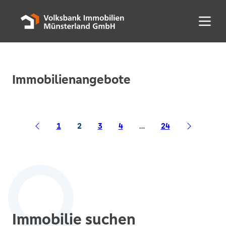
Menü 
Immobilienangebote
1
2
3
4
…
24
Immobilie suchen