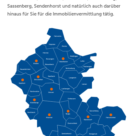
Sassenberg, Sendenhorst und natürlich auch darüber
hinaus für Sie für die Immobilienvermittlung tätig.
Halverde
Hopsten
Recke
Hörstel
Mettingen
Bevergern
Lotte
Ibbenbüren
Rheine
Riesenbeck
Hasbergen
Tecklenburg
Neuenkirchen
Saerbeck
Lengerich
Emsdetten
Steinfurt
Lienen
Ladbergen
Nordwalde
Greven
Ostbevern
Altenberge
Sassenberg
Havixbeck
Telgte
Harsewinkel
Münster
Warendorf
Everswinkel
Sendenhorst
Ennigerloh