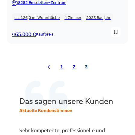
48282 Emsdetten–Zentrum
ca. 126,0 m²
Wohnfläche
4
Zimmer
2025
Baujahr
465.000 €
Kaufpreis
1
2
3
Das sagen unsere Kunden
Aktuelle Kundenstimmen
ute
Sehr kompetente, professionelle und
A