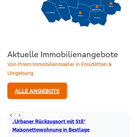
Dren-
Oelde
steinfurt
Neubeckum
Ascheberg
Ahlen
Beckum
Aktuelle Immobilienangebote
Von Ihrem Immobilienmakler in Emsdetten &
Umgebung
ALLE ANGEBOTE
Maisonette
„Urbaner Rückzugsort mit Stil“
Maisonettewohnung in Bestlage