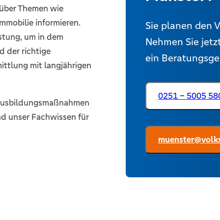
h über Themen wie
mmobilie informieren.
Sie planen den V
stung, um in dem
Nehmen Sie jetzt
d der richtige
ein Beratungsges
ittlung mit langjährigen
0251 – 5005 58
d Ausbildungsmaßnahmen
nd unser Fachwissen für
muenster@volks