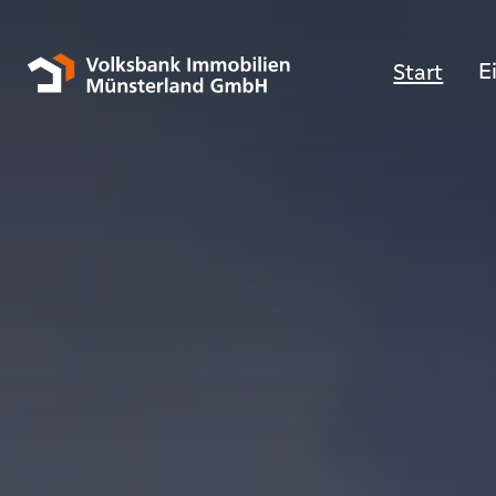
E
Start