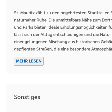
– Fahrradstellplätze (nicht-überdachte Fahrradbüg
Alltag erleichtert. So entsteht in St. Mauritz ein 
St. Mauritz zählt zu den begehrtesten Stadtteilen
– Waschmaschinen- und Trockneranschlüsse in H
sondern auch durch seine Qualität und Nachhaltig
naturnaher Ruhe. Die unmittelbare Nähe zum Dor
und Zukunftsfähigkeit harmonisch verschmelzen. 
und Parks bieten ideale Erholungsmöglichkeiten fü
lässt sich der Alltag entschleunigen und die Natu
einer gelungenen Mischung aus historischen Ge
gepflegten Straßen, die eine besondere Atmosphäre
breiten Bildungsangebot mit mehreren Kindergärt
MEHR LESEN
die alle bequem erreichbar sind. Zahlreiche Spielp
fördern das soziale Miteinander und bieten vielfält
Einkaufsmöglichkeiten – von charmanten Boutiqu
– sowie Cafés und Restaurants sorgen für eine opti
hervorragende Anbindung an den öffentlichen Nah
Sonstiges
Münsteraner Innenstadt, zum Hauptbahnhof und in 
Lebensqualität in bester Lage.