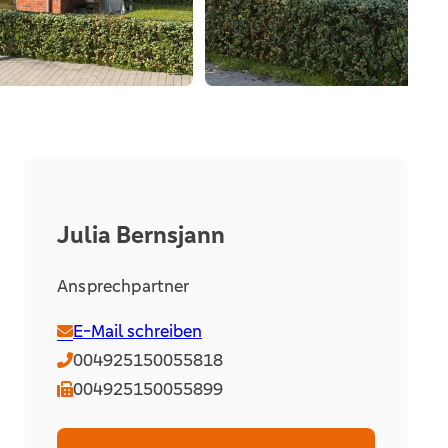
Julia Bernsjann
Ansprechpartner
E-Mail schreiben
004925150055818
004925150055899