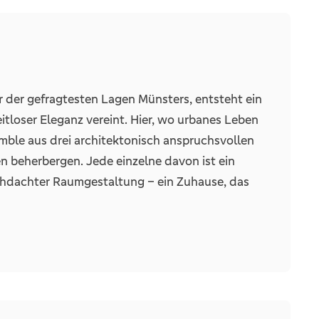
teilweise
er der gefragtesten Lagen Münsters, entsteht ein
1
loser Eleganz vereint. Hier, wo urbanes Leben
1
semble aus drei architektonisch anspruchsvollen
1
 beherbergen. Jede einzelne davon ist ein
hdachter Raumgestaltung – ein Zuhause, das
 Quadratmetern und bieten mit zwei oder drei
Personen
und kleine Familien. Die Grundrisse sind geprägt
 Wohnung bilden und zu geselligen Stunden
tern den Wohnraum ins Freie und schaffen Orte
 grüne Umgebung.