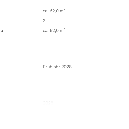
ca. 62,0 m²
2
he
ca. 62,0 m²
Frühjahr 2028
2028
Gehoben
Erstbezug