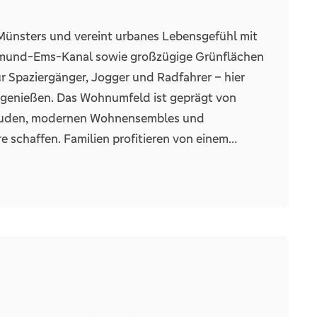
el)
Wohnensemble, das nicht nur durch seine Lage,
 Münsters und vereint urbanes Lebensgefühl mit
WR
keit überzeugt – ein Ort, an dem Lebensqualität
tmund-Ems-Kanal sowie großzügige Grünflächen
Willkommen in Ihrem neuen Zuhause!
r Spaziergänger, Jogger und Radfahrer – hier
r genießen. Das Wohnumfeld ist geprägt von
bäuden, modernen Wohnensembles und
 schaffen. Familien profitieren von einem
en, Grundschulen und weiterführenden Schulen,
lätze, Sportvereine und Freizeiteinrichtungen
ige Möglichkeiten zur aktiven Freizeitgestaltung.
en über Supermärkte bis hin zu Wochenmärkten
male Versorgung und kulinarische Vielfalt. Die
verkehr ermöglicht schnelle Wege in die
umliegende Stadtteile. St. Mauritz steht für