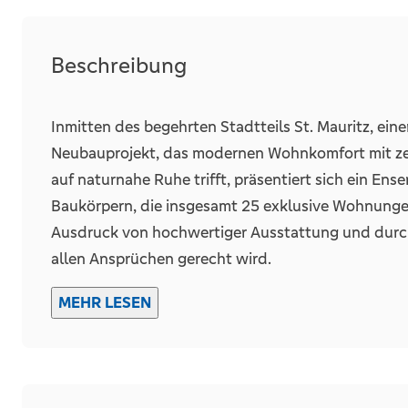
Unterkellert
Beschreibung
Räume, Flure und Etagen
Inmitten des begehrten Stadtteils St. Mauritz, ein
Schlafzimmer
Neubauprojekt, das modernen Wohnkomfort mit zeit
Badezimmer
auf naturnahe Ruhe trifft, präsentiert sich ein En
Terrassen
Baukörpern, die insgesamt 25 exklusive Wohnungen
Ausdruck von hochwertiger Ausstattung und durc
allen Ansprüchen gerecht wird.
Details
Die Wohnungsgrößen variieren zwischen 54 und 89
MEHR LESEN
Fahrstuhl
Zimmern flexible Möglichkeiten für Singles, Paare 
von offenen Wohnküchen, die das Herzstück jeder
einladen. Großzügige Terrassen und Balkone erwei
der Entspannung mit herrlichem Ausblick auf die