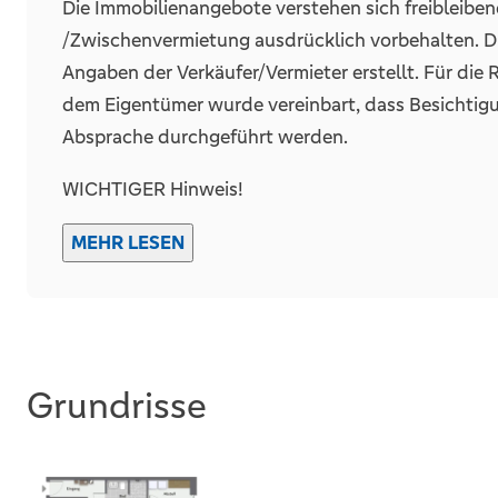
Die Immobilienangebote verstehen sich freibleibe
/Zwischenvermietung ausdrücklich vorbehalten. 
Angaben der Verkäufer/Vermieter erstellt. Für die
dem Eigentümer wurde vereinbart, dass Besichtig
Absprache durchgeführt werden.
WICHTIGER Hinweis!
Die von Kunden angefragten Exposés werden häufiger mal als SPAM gekennzeic
MEHR LESEN
wir Sie auch in Ihrem SPAM-Ordner zu schauen, we
Vielen Dank für Ihr Verständnis.
** WIR SUCHEN HÄUSER UND WOHNUNGEN FÜR
FINANZIERUNGSBESTÄTIGUNG **
Grundrisse