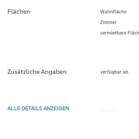
Flächen
Wohnfläche
Zimmer
vermietbare Fläc
Zusätzliche Angaben
verfügbar ab
ALLE DETAILS ANZEIGEN
Zustand und Bauart
Baujahr
Kategorie
Zustand